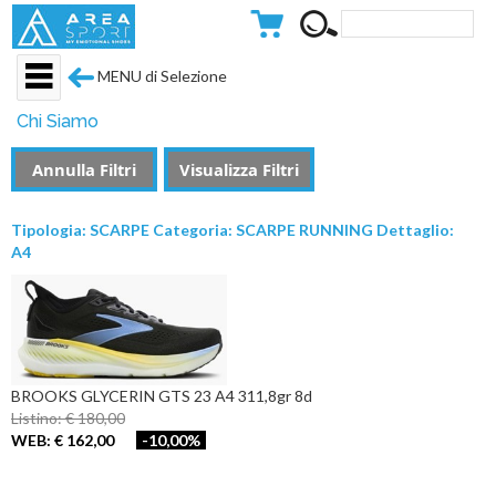
MENU di Selezione
Chi Siamo
Annulla Filtri
Visualizza Filtri
Tipologia: SCARPE Categoria: SCARPE RUNNING Dettaglio:
A4
BROOKS GLYCERIN GTS 23 A4 311,8gr 8d
Listino: € 180,00
WEB: € 162,00
-10,00%