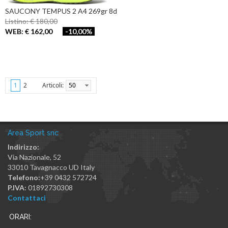
SAUCONY TEMPUS 2 A4 269gr 8d
Listino: € 180,00
WEB: € 162,00
-10,00%
Articoli:
50
1
2
Area Sport snc
Indirizzo:
Via Nazionale, 52
33010
Tavagnacco
UD
Italy
Telefono:
+39 0432 572724
P.IVA:
01892730308
Contattaci
ORARI: