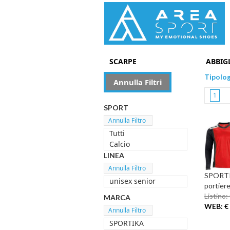
SCARPE
ABBIG
Tipolo
Annulla Filtri
1
SPORT
Tutti
Calcio
LINEA
SPORTI
unisex senior
portier
Listino:
MARCA
WEB: € 
SPORTIKA