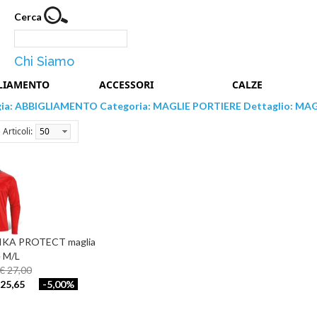
Cerca
Chi Siamo
LIAMENTO
ACCESSORI
CALZE
gia: ABBIGLIAMENTO Categoria: MAGLIE PORTIERE Dettaglio: MAG
Articoli:
50
KA PROTECT maglia
e M/L
 € 27,00
25,65
-5,00%