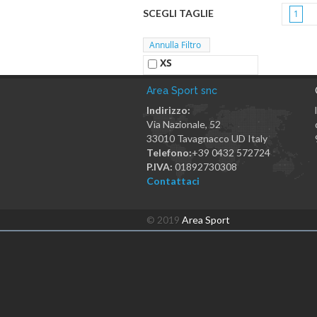
SCEGLI TAGLIE
1
XS
Area Sport snc
Indirizzo:
Via Nazionale, 52
33010
Tavagnacco
UD
Italy
Telefono:
+39 0432 572724
P.IVA:
01892730308
Contattaci
© 2019
Area Sport