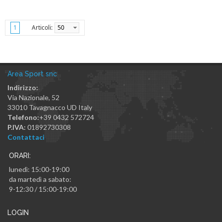
Articoli:
50
1
Area Sport snc
Indirizzo:
Via Nazionale, 52
33010
Tavagnacco
UD
Italy
Telefono:
+39 0432 572724
P.IVA:
01892730308
Contattaci
ORARI:
lunedì: 15:00-19:00
da martedì a sabato:
9-12:30 / 15:00-19:00
LOGIN