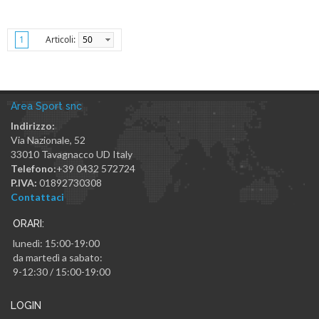
Articoli:
50
1
Area Sport snc
Indirizzo:
Via Nazionale, 52
33010
Tavagnacco
UD
Italy
Telefono:
+39 0432 572724
P.IVA:
01892730308
Contattaci
ORARI:
lunedì: 15:00-19:00
da martedì a sabato:
9-12:30 / 15:00-19:00
LOGIN